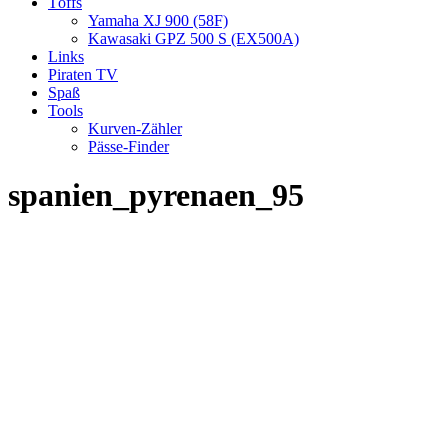
Töffs
Yamaha XJ 900 (58F)
Kawasaki GPZ 500 S (EX500A)
Links
Piraten TV
Spaß
Tools
Kurven-Zähler
Pässe-Finder
spanien_pyrenaen_95