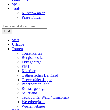
Spaß
Tools
Kurven-Zähler
Pässe-Finder
Search:
Facebook
YouTube
Instagram
Start
page
page
page
Urlaube
opens
opens
opens
Touren
in
in
in
Tourenkarten
new
new
new
Bergisches Land
window
window
window
Ebbegebirge
Eifel
Köterberg
Osthessisches Bergland
Ostwestfalen-Lippe
Paderborner Land
Rothaargebirge
Sauerland
Teutoburger Wald / Osnabrück
Weserbergland
Wiehengebirge