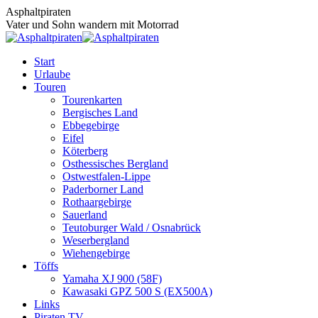
Zum
Asphaltpiraten
Inhalt
Vater und Sohn wandern mit Motorrad
springen
Start
Urlaube
Touren
Tourenkarten
Bergisches Land
Ebbegebirge
Eifel
Köterberg
Osthessisches Bergland
Ostwestfalen-Lippe
Paderborner Land
Rothaargebirge
Sauerland
Teutoburger Wald / Osnabrück
Weserbergland
Wiehengebirge
Töffs
Yamaha XJ 900 (58F)
Kawasaki GPZ 500 S (EX500A)
Links
Piraten TV