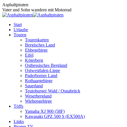
Zum
Asphaltpiraten
Inhalt
Vater und Sohn wandern mit Motorrad
springen
Start
Urlaube
Touren
Tourenkarten
Bergisches Land
Ebbegebirge
Eifel
Köterberg
Osthessisches Bergland
Ostwestfalen-Lippe
Paderborner Land
Rothaargebirge
Sauerland
Teutoburger Wald / Osnabrück
Weserbergland
Wiehengebirge
Töffs
Yamaha XJ 900 (58F)
Kawasaki GPZ 500 S (EX500A)
Links
Piraten TV