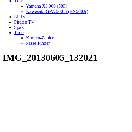
Töffs
Yamaha XJ 900 (58F)
Kawasaki GPZ 500 S (EX500A)
Links
Piraten TV
Spaß
Tools
Kurven-Zähler
Pässe-Finder
IMG_20130605_132021