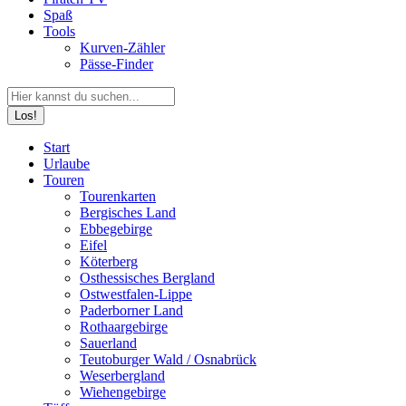
Spaß
Tools
Kurven-Zähler
Pässe-Finder
Search:
Facebook
YouTube
Instagram
Start
page
page
page
Urlaube
opens
opens
opens
Touren
in
in
in
Tourenkarten
new
new
new
Bergisches Land
window
window
window
Ebbegebirge
Eifel
Köterberg
Osthessisches Bergland
Ostwestfalen-Lippe
Paderborner Land
Rothaargebirge
Sauerland
Teutoburger Wald / Osnabrück
Weserbergland
Wiehengebirge