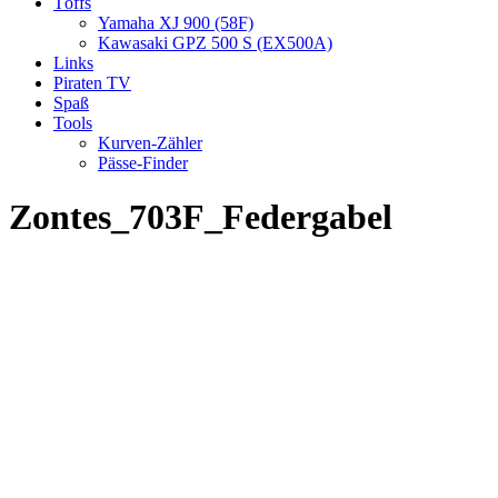
Töffs
Yamaha XJ 900 (58F)
Kawasaki GPZ 500 S (EX500A)
Links
Piraten TV
Spaß
Tools
Kurven-Zähler
Pässe-Finder
Zontes_703F_Federgabel