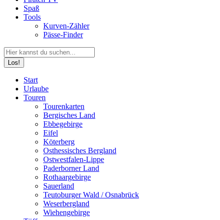
Spaß
Tools
Kurven-Zähler
Pässe-Finder
Search:
Facebook
YouTube
Instagram
Start
page
page
page
Urlaube
opens
opens
opens
Touren
in
in
in
Tourenkarten
new
new
new
Bergisches Land
window
window
window
Ebbegebirge
Eifel
Köterberg
Osthessisches Bergland
Ostwestfalen-Lippe
Paderborner Land
Rothaargebirge
Sauerland
Teutoburger Wald / Osnabrück
Weserbergland
Wiehengebirge