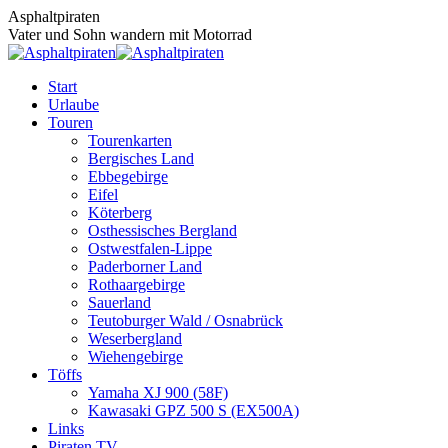
Zum
Asphaltpiraten
Inhalt
Vater und Sohn wandern mit Motorrad
springen
Start
Urlaube
Touren
Tourenkarten
Bergisches Land
Ebbegebirge
Eifel
Köterberg
Osthessisches Bergland
Ostwestfalen-Lippe
Paderborner Land
Rothaargebirge
Sauerland
Teutoburger Wald / Osnabrück
Weserbergland
Wiehengebirge
Töffs
Yamaha XJ 900 (58F)
Kawasaki GPZ 500 S (EX500A)
Links
Piraten TV