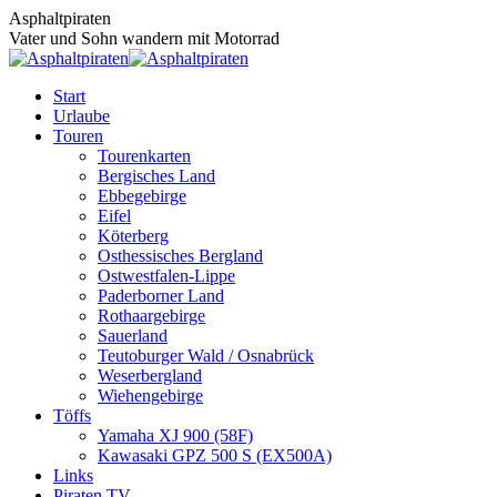
Zum
Asphaltpiraten
Inhalt
Vater und Sohn wandern mit Motorrad
springen
Start
Urlaube
Touren
Tourenkarten
Bergisches Land
Ebbegebirge
Eifel
Köterberg
Osthessisches Bergland
Ostwestfalen-Lippe
Paderborner Land
Rothaargebirge
Sauerland
Teutoburger Wald / Osnabrück
Weserbergland
Wiehengebirge
Töffs
Yamaha XJ 900 (58F)
Kawasaki GPZ 500 S (EX500A)
Links
Piraten TV