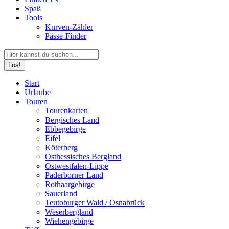
Spaß
Tools
Kurven-Zähler
Pässe-Finder
Search:
Facebook
YouTube
Instagram
Start
page
page
page
Urlaube
opens
opens
opens
Touren
in
in
in
Tourenkarten
new
new
new
Bergisches Land
window
window
window
Ebbegebirge
Eifel
Köterberg
Osthessisches Bergland
Ostwestfalen-Lippe
Paderborner Land
Rothaargebirge
Sauerland
Teutoburger Wald / Osnabrück
Weserbergland
Wiehengebirge