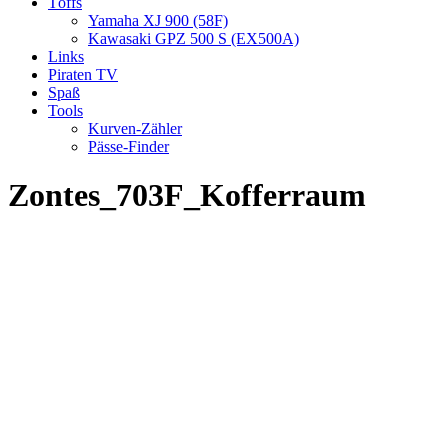
Töffs
Yamaha XJ 900 (58F)
Kawasaki GPZ 500 S (EX500A)
Links
Piraten TV
Spaß
Tools
Kurven-Zähler
Pässe-Finder
Zontes_703F_Kofferraum