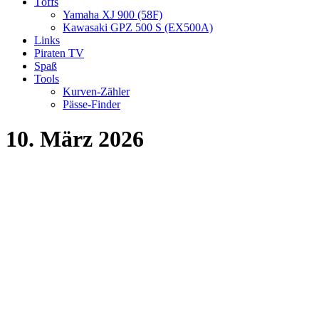
Töffs
Yamaha XJ 900 (58F)
Kawasaki GPZ 500 S (EX500A)
Links
Piraten TV
Spaß
Tools
Kurven-Zähler
Pässe-Finder
10. März 2026