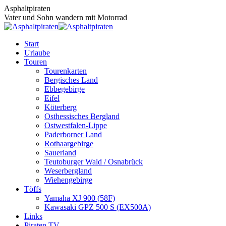
Zum
Asphaltpiraten
Inhalt
Vater und Sohn wandern mit Motorrad
springen
Start
Urlaube
Touren
Tourenkarten
Bergisches Land
Ebbegebirge
Eifel
Köterberg
Osthessisches Bergland
Ostwestfalen-Lippe
Paderborner Land
Rothaargebirge
Sauerland
Teutoburger Wald / Osnabrück
Weserbergland
Wiehengebirge
Töffs
Yamaha XJ 900 (58F)
Kawasaki GPZ 500 S (EX500A)
Links
Piraten TV