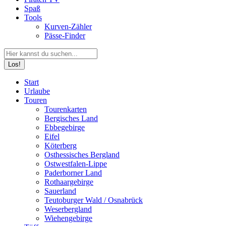
Spaß
Tools
Kurven-Zähler
Pässe-Finder
Search:
Facebook
YouTube
Instagram
Start
page
page
page
Urlaube
opens
opens
opens
Touren
in
in
in
Tourenkarten
new
new
new
Bergisches Land
window
window
window
Ebbegebirge
Eifel
Köterberg
Osthessisches Bergland
Ostwestfalen-Lippe
Paderborner Land
Rothaargebirge
Sauerland
Teutoburger Wald / Osnabrück
Weserbergland
Wiehengebirge