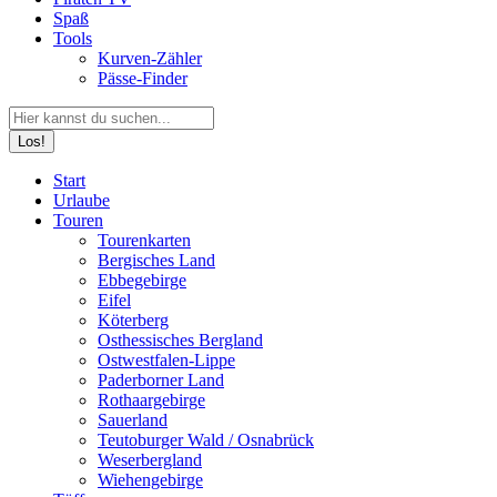
Spaß
Tools
Kurven-Zähler
Pässe-Finder
Search:
Facebook
YouTube
Instagram
Start
page
page
page
Urlaube
opens
opens
opens
Touren
in
in
in
Tourenkarten
new
new
new
Bergisches Land
window
window
window
Ebbegebirge
Eifel
Köterberg
Osthessisches Bergland
Ostwestfalen-Lippe
Paderborner Land
Rothaargebirge
Sauerland
Teutoburger Wald / Osnabrück
Weserbergland
Wiehengebirge