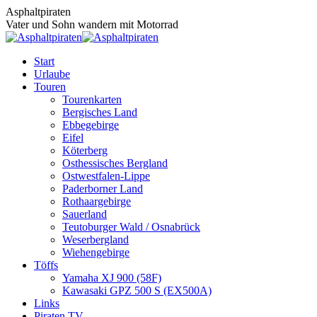
Zum
Asphaltpiraten
Inhalt
Vater und Sohn wandern mit Motorrad
springen
Start
Urlaube
Touren
Tourenkarten
Bergisches Land
Ebbegebirge
Eifel
Köterberg
Osthessisches Bergland
Ostwestfalen-Lippe
Paderborner Land
Rothaargebirge
Sauerland
Teutoburger Wald / Osnabrück
Weserbergland
Wiehengebirge
Töffs
Yamaha XJ 900 (58F)
Kawasaki GPZ 500 S (EX500A)
Links
Piraten TV