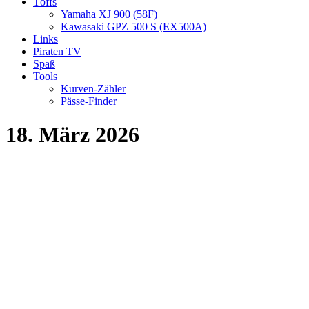
Töffs
Yamaha XJ 900 (58F)
Kawasaki GPZ 500 S (EX500A)
Links
Piraten TV
Spaß
Tools
Kurven-Zähler
Pässe-Finder
18. März 2026