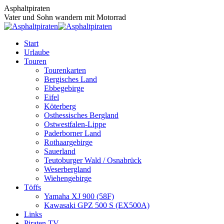
Zum
Asphaltpiraten
Inhalt
Vater und Sohn wandern mit Motorrad
springen
Start
Urlaube
Touren
Tourenkarten
Bergisches Land
Ebbegebirge
Eifel
Köterberg
Osthessisches Bergland
Ostwestfalen-Lippe
Paderborner Land
Rothaargebirge
Sauerland
Teutoburger Wald / Osnabrück
Weserbergland
Wiehengebirge
Töffs
Yamaha XJ 900 (58F)
Kawasaki GPZ 500 S (EX500A)
Links
Piraten TV