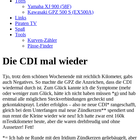
Töffs
Yamaha XJ 900 (58F)
Kawasaki GPZ 500 S (EX500A)
Links
Piraten TV
Spaß
Tools
Kurven-Zähler
Pässe-Finder
Die CDI mal wieder
Tjo, trotz dem schönen Wochenende mit reichlich Kilometer, gabs
auch Negatives. So machte die GPZ die Anzeichen, dass die CDI
wiedermal durch ist. Zum Glück kannte ich die Symptome (mehr
oder weniger zum Glück, hätte ich nicht haben müssen *g) und hab
erstmal alle möglichen Steckverbindungen gecheckt und
gekontaktsprayt. Leider erfolglos – also ne neue CDI* rangeschafft,
gleich bei dem Unterfangen mal neue Zündkerzen** spendiert und
nun rennt die Kleine wieder wie neu! Ich hatte zwar erst 160k
mTestkilometer heute, aber die waren drehfreudig und ohne
Aussetzer! Fett!
*= Ich hab ne Runde mit den Iridium Zündkerzen geliebäugelt, aber