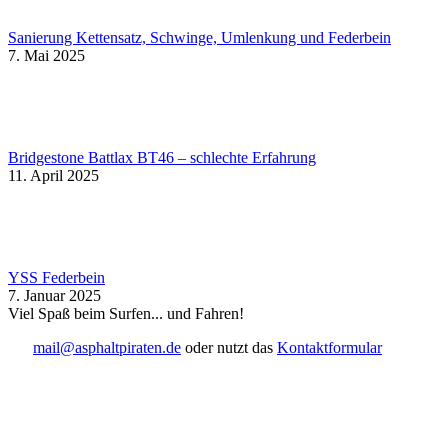
Sanierung Kettensatz, Schwinge, Umlenkung und Federbein
7. Mai 2025
Bridgestone Battlax BT46 – schlechte Erfahrung
11. April 2025
YSS Federbein
7. Januar 2025
Viel Spaß beim Surfen... und Fahren!
mail@asphaltpiraten.de
oder nutzt das
Kontaktformular
t
T