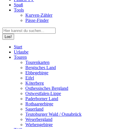
Spaß
Tools
Kurven-Zähler
Pässe-Finder
Search:
Facebook
YouTube
Instagram
Start
page
page
page
Urlaube
opens
opens
opens
Touren
in
in
in
Tourenkarten
new
new
new
Bergisches Land
window
window
window
Ebbegebirge
Eifel
Köterberg
Osthessisches Bergland
Ostwestfalen-Lippe
Paderborner Land
Rothaargebirge
Sauerland
Teutoburger Wald / Osnabrück
Weserbergland
Wiehengebirge