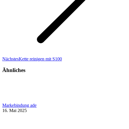
Nächster
Nächstes
Kette reinigen mit S100
Beitrag:
Ähnliches
Markebindung ade
16. Mai 2025