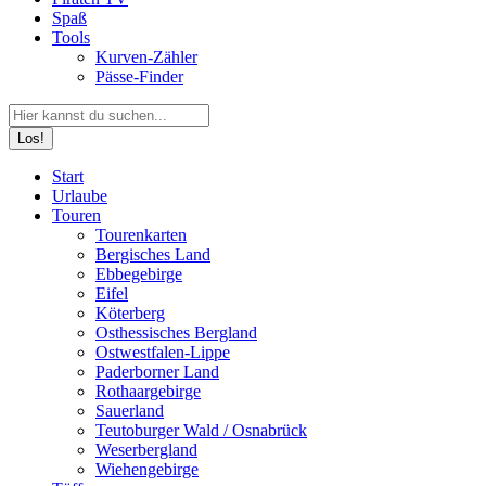
Spaß
Tools
Kurven-Zähler
Pässe-Finder
Search:
Facebook
YouTube
Instagram
Start
page
page
page
Urlaube
opens
opens
opens
Touren
in
in
in
Tourenkarten
new
new
new
Bergisches Land
window
window
window
Ebbegebirge
Eifel
Köterberg
Osthessisches Bergland
Ostwestfalen-Lippe
Paderborner Land
Rothaargebirge
Sauerland
Teutoburger Wald / Osnabrück
Weserbergland
Wiehengebirge