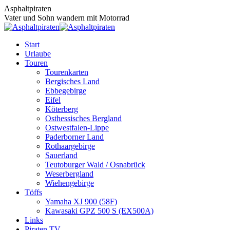
Zum
Asphaltpiraten
Inhalt
Vater und Sohn wandern mit Motorrad
springen
Start
Urlaube
Touren
Tourenkarten
Bergisches Land
Ebbegebirge
Eifel
Köterberg
Osthessisches Bergland
Ostwestfalen-Lippe
Paderborner Land
Rothaargebirge
Sauerland
Teutoburger Wald / Osnabrück
Weserbergland
Wiehengebirge
Töffs
Yamaha XJ 900 (58F)
Kawasaki GPZ 500 S (EX500A)
Links
Piraten TV