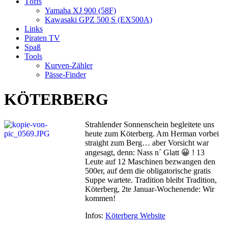
Töffs
Yamaha XJ 900 (58F)
Kawasaki GPZ 500 S (EX500A)
Links
Piraten TV
Spaß
Tools
Kurven-Zähler
Pässe-Finder
KÖTERBERG
Strahlender Sonnenschein begleitete uns
heute zum Köterberg. Am Herman vorbei
straight zum Berg…
aber Vorsicht war
angesagt, denn: Nass n´ Glatt 😀 ! 13
Leute auf 12 Maschinen bezwangen den
500er, auf dem die obligatorische gratis
Suppe wartete. Tradition bleibt Tradition,
Köterberg, 2te Januar-Wochenende: Wir
kommen!
Infos:
Köterberg Website