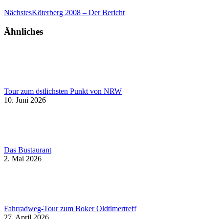
Nächster
Nächstes
Köterberg 2008 – Der Bericht
Beitrag:
Ähnliches
Tour zum östlichsten Punkt von NRW
10. Juni 2026
Das Bustaurant
2. Mai 2026
Fahrradweg-Tour zum Boker Oldtimertreff
27. April 2026