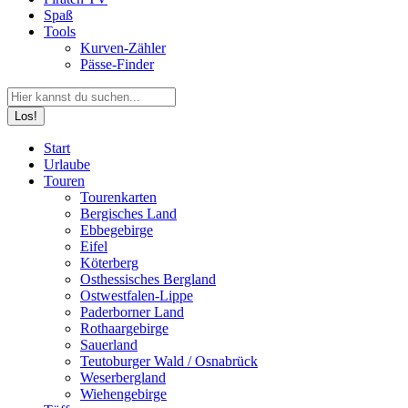
Spaß
Tools
Kurven-Zähler
Pässe-Finder
Search:
Facebook
YouTube
Instagram
Start
page
page
page
Urlaube
opens
opens
opens
Touren
in
in
in
Tourenkarten
new
new
new
Bergisches Land
window
window
window
Ebbegebirge
Eifel
Köterberg
Osthessisches Bergland
Ostwestfalen-Lippe
Paderborner Land
Rothaargebirge
Sauerland
Teutoburger Wald / Osnabrück
Weserbergland
Wiehengebirge