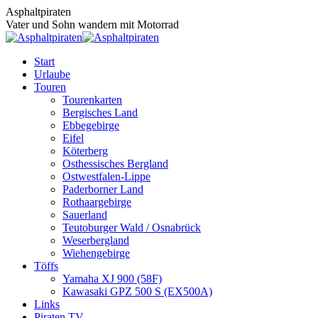
Zum
Asphaltpiraten
Inhalt
Vater und Sohn wandern mit Motorrad
springen
Start
Urlaube
Touren
Tourenkarten
Bergisches Land
Ebbegebirge
Eifel
Köterberg
Osthessisches Bergland
Ostwestfalen-Lippe
Paderborner Land
Rothaargebirge
Sauerland
Teutoburger Wald / Osnabrück
Weserbergland
Wiehengebirge
Töffs
Yamaha XJ 900 (58F)
Kawasaki GPZ 500 S (EX500A)
Links
Piraten TV