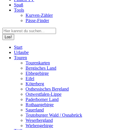
Spaß
Tools
Kurven-Zähler
Pässe-Finder
Search:
Facebook
YouTube
Instagram
Start
page
page
page
Urlaube
opens
opens
opens
Touren
in
in
in
Tourenkarten
new
new
new
Bergisches Land
window
window
window
Ebbegebirge
Eifel
Köterberg
Osthessisches Bergland
Ostwestfalen-Lippe
Paderborner Land
Rothaargebirge
Sauerland
Teutoburger Wald / Osnabrück
Weserbergland
Wiehengebirge