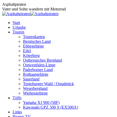
Zum
Asphaltpiraten
Inhalt
Vater und Sohn wandern mit Motorrad
springen
Start
Urlaube
Touren
Tourenkarten
Bergisches Land
Ebbegebirge
Eifel
Köterberg
Osthessisches Bergland
Ostwestfalen-Lippe
Paderborner Land
Rothaargebirge
Sauerland
Teutoburger Wald / Osnabrück
Weserbergland
Wiehengebirge
Töffs
Yamaha XJ 900 (58F)
Kawasaki GPZ 500 S (EX500A)
Links
Piraten TV