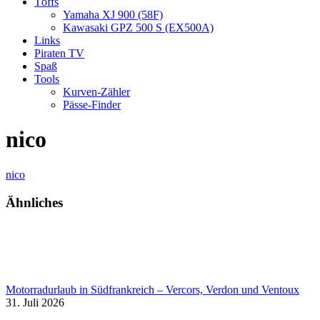
Töffs
Yamaha XJ 900 (58F)
Kawasaki GPZ 500 S (EX500A)
Links
Piraten TV
Spaß
Tools
Kurven-Zähler
Pässe-Finder
nico
nico
Ähnliches
Motorradurlaub in Südfrankreich – Vercors, Verdon und Ventoux
31. Juli 2026