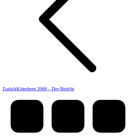
Vorheriger
Zurück
Köterberg 2008 – Der Bericht
Beitrag: