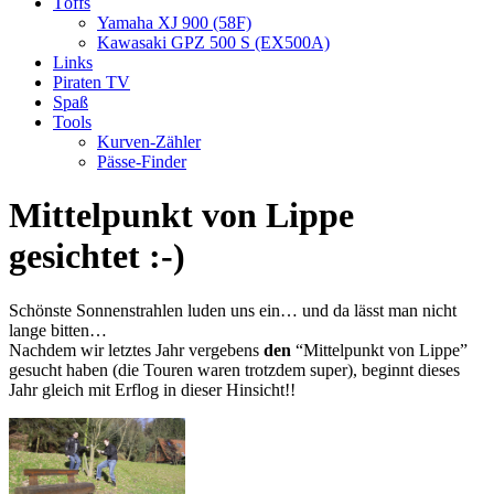
Töffs
Yamaha XJ 900 (58F)
Kawasaki GPZ 500 S (EX500A)
Links
Piraten TV
Spaß
Tools
Kurven-Zähler
Pässe-Finder
Mittelpunkt von Lippe
gesichtet :-)
Schönste Sonnenstrahlen luden uns ein… und da lässt man nicht
lange bitten…
Nachdem wir letztes Jahr vergebens
den
“Mittelpunkt von Lippe”
gesucht haben (die Touren waren trotzdem super), beginnt dieses
Jahr gleich mit Erflog in dieser Hinsicht!!