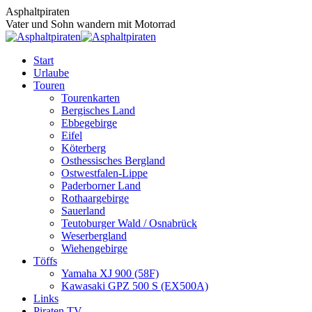
Zum
Asphaltpiraten
Inhalt
Vater und Sohn wandern mit Motorrad
springen
Start
Urlaube
Touren
Tourenkarten
Bergisches Land
Ebbegebirge
Eifel
Köterberg
Osthessisches Bergland
Ostwestfalen-Lippe
Paderborner Land
Rothaargebirge
Sauerland
Teutoburger Wald / Osnabrück
Weserbergland
Wiehengebirge
Töffs
Yamaha XJ 900 (58F)
Kawasaki GPZ 500 S (EX500A)
Links
Piraten TV