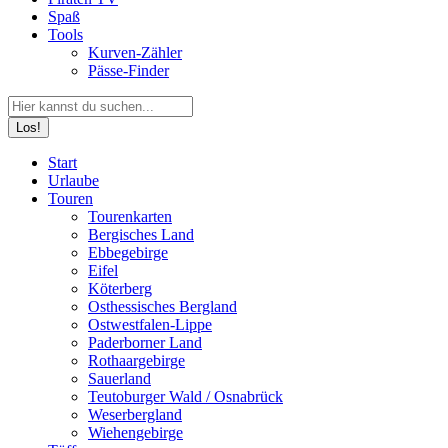
Spaß
Tools
Kurven-Zähler
Pässe-Finder
Search:
Facebook
YouTube
Instagram
Start
page
page
page
Urlaube
opens
opens
opens
Touren
in
in
in
Tourenkarten
new
new
new
Bergisches Land
window
window
window
Ebbegebirge
Eifel
Köterberg
Osthessisches Bergland
Ostwestfalen-Lippe
Paderborner Land
Rothaargebirge
Sauerland
Teutoburger Wald / Osnabrück
Weserbergland
Wiehengebirge