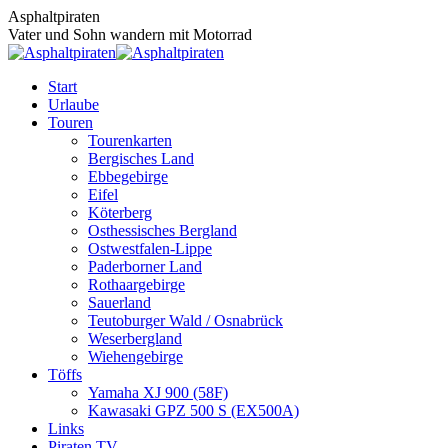
Zum
Asphaltpiraten
Inhalt
Vater und Sohn wandern mit Motorrad
springen
Start
Urlaube
Touren
Tourenkarten
Bergisches Land
Ebbegebirge
Eifel
Köterberg
Osthessisches Bergland
Ostwestfalen-Lippe
Paderborner Land
Rothaargebirge
Sauerland
Teutoburger Wald / Osnabrück
Weserbergland
Wiehengebirge
Töffs
Yamaha XJ 900 (58F)
Kawasaki GPZ 500 S (EX500A)
Links
Piraten TV