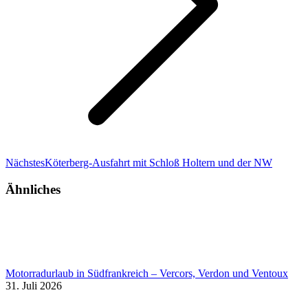
Nächster
Nächstes
Köterberg-Ausfahrt mit Schloß Holtern und der NW
Beitrag:
Ähnliches
Motorradurlaub in Südfrankreich – Vercors, Verdon und Ventoux
31. Juli 2026