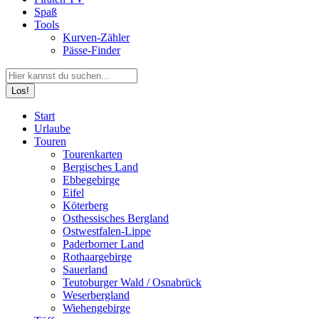
Spaß
Tools
Kurven-Zähler
Pässe-Finder
Search:
Facebook
YouTube
Instagram
Start
page
page
page
Urlaube
opens
opens
opens
Touren
in
in
in
Tourenkarten
new
new
new
Bergisches Land
window
window
window
Ebbegebirge
Eifel
Köterberg
Osthessisches Bergland
Ostwestfalen-Lippe
Paderborner Land
Rothaargebirge
Sauerland
Teutoburger Wald / Osnabrück
Weserbergland
Wiehengebirge