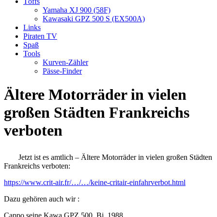
Töffs
Yamaha XJ 900 (58F)
Kawasaki GPZ 500 S (EX500A)
Links
Piraten TV
Spaß
Tools
Kurven-Zähler
Pässe-Finder
Ältere Motorräder in vielen
großen Städten Frankreichs
verboten
Jetzt ist es amtlich – Ältere Motorräder in vielen großen Städten
Frankreichs verboten:
https://www.crit-air.fr/…/…/keine-critair-einfahrverbot.html
Dazu gehören auch wir :
Cappo seine Kawa GPZ 500 Bj. 1988