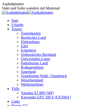
Zum
Asphaltpiraten
Inhalt
Vater und Sohn wandern mit Motorrad
springen
Start
Urlaube
Touren
Tourenkarten
Bergisches Land
Ebbegebirge
Eifel
Köterberg
Osthessisches Bergland
Ostwestfalen-Lippe
Paderborner Land
Rothaargebirge
Sauerland
Teutoburger Wald / Osnabrück
Weserbergland
Wiehengebirge
Töffs
Yamaha XJ 900 (58F)
Kawasaki GPZ 500 S (EX500A)
Links
Piraten TV