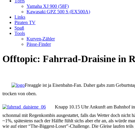
Töffs
Yamaha XJ 900 (58F)
Kawasaki GPZ 500 S (EX500A)
Links
Piraten TV
Spaß
Tools
Kurven-Zähler
Pässe-Finder
Offtopic: Fahrrad-Draisine in R
Freaggle ist ja Eisenbahn-Fan. Daher gabs zum Geburtstag
trocken von oben.
Knapp 10.15 Uhr Ankunft am Bahnhof in R
schonmal mit Regenkombis ausgestattet, falls das Wetter doch nicht h
~1%, spätestens nach der Hälfte fühlt sichs aber ehr an, als würde m
wie auf einer “The-Biggest-Loser”-Challenge. Die Gleise laufen teils 