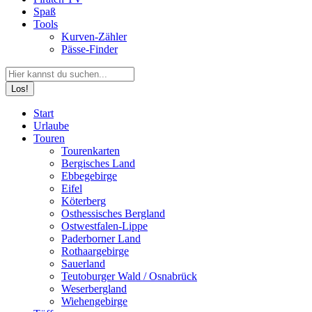
Spaß
Tools
Kurven-Zähler
Pässe-Finder
Search:
Facebook
YouTube
Instagram
Start
page
page
page
Urlaube
opens
opens
opens
Touren
in
in
in
Tourenkarten
new
new
new
Bergisches Land
window
window
window
Ebbegebirge
Eifel
Köterberg
Osthessisches Bergland
Ostwestfalen-Lippe
Paderborner Land
Rothaargebirge
Sauerland
Teutoburger Wald / Osnabrück
Weserbergland
Wiehengebirge