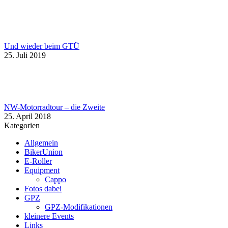
Und wieder beim GTÜ
25. Juli 2019
NW-Motorradtour – die Zweite
25. April 2018
Kategorien
Allgemein
BikerUnion
E-Roller
Equipment
Cappo
Fotos dabei
GPZ
GPZ-Modifikationen
kleinere Events
Links