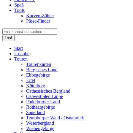
Spaß
Tools
Kurven-Zähler
Pässe-Finder
Search:
Facebook
YouTube
Instagram
Start
page
page
page
Urlaube
opens
opens
opens
Touren
in
in
in
Tourenkarten
new
new
new
Bergisches Land
window
window
window
Ebbegebirge
Eifel
Köterberg
Osthessisches Bergland
Ostwestfalen-Lippe
Paderborner Land
Rothaargebirge
Sauerland
Teutoburger Wald / Osnabrück
Weserbergland
Wiehengebirge