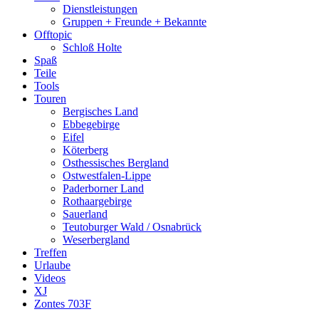
Dienstleistungen
Gruppen + Freunde + Bekannte
Offtopic
Schloß Holte
Spaß
Teile
Tools
Touren
Bergisches Land
Ebbegebirge
Eifel
Köterberg
Osthessisches Bergland
Ostwestfalen-Lippe
Paderborner Land
Rothaargebirge
Sauerland
Teutoburger Wald / Osnabrück
Weserbergland
Treffen
Urlaube
Videos
XJ
Zontes 703F