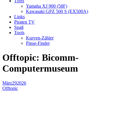
Töffs
Yamaha XJ 900 (58F)
Kawasaki GPZ 500 S (EX500A)
Links
Piraten TV
Spaß
Tools
Kurven-Zähler
Pässe-Finder
Offtopic: Bicomm-
Computermuseum
März
29
2026
Offtopic