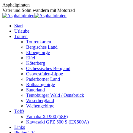
Zum
Asphaltpiraten
Inhalt
Vater und Sohn wandern mit Motorrad
springen
Start
Urlaube
Touren
Tourenkarten
Bergisches Land
Ebbegebirge
Eifel
Köterberg
Osthessisches Bergland
Ostwestfalen-Lippe
Paderborner Land
Rothaargebirge
Sauerland
Teutoburger Wald / Osnabrück
Weserbergland
Wiehengebirge
Töffs
Yamaha XJ 900 (58F)
Kawasaki GPZ 500 S (EX500A)
Links
Piraten TV