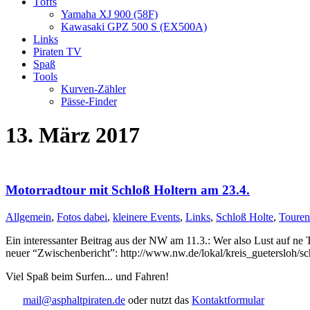
Töffs
Yamaha XJ 900 (58F)
Kawasaki GPZ 500 S (EX500A)
Links
Piraten TV
Spaß
Tools
Kurven-Zähler
Pässe-Finder
13. März 2017
Motorradtour mit Schloß Holtern am 23.4.
Allgemein
,
Fotos dabei
,
kleinere Events
,
Links
,
Schloß Holte
,
Touren
Ein interessanter Beitrag aus der NW am 11.3.: Wer also Lust auf ne 
neuer “Zwischenbericht”: http://www.nw.de/lokal/kreis_guetersloh
Viel Spaß beim Surfen... und Fahren!
mail@asphaltpiraten.de
oder nutzt das
Kontaktformular