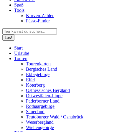
Spaß
Tools
Kurven-Zähler
Pässe-Finder
Search:
Facebook
YouTube
Instagram
Start
page
page
page
Urlaube
opens
opens
opens
Touren
in
in
in
Tourenkarten
new
new
new
Bergisches Land
window
window
window
Ebbegebirge
Eifel
Köterberg
Osthessisches Bergland
Ostwestfalen-Lippe
Paderborner Land
Rothaargebirge
Sauerland
Teutoburger Wald / Osnabrück
Weserbergland
Wiehengebirge