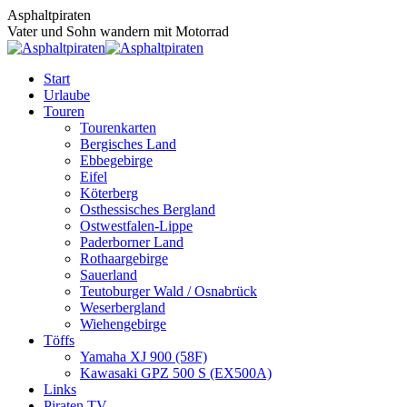
Zum
Asphaltpiraten
Inhalt
Vater und Sohn wandern mit Motorrad
springen
Start
Urlaube
Touren
Tourenkarten
Bergisches Land
Ebbegebirge
Eifel
Köterberg
Osthessisches Bergland
Ostwestfalen-Lippe
Paderborner Land
Rothaargebirge
Sauerland
Teutoburger Wald / Osnabrück
Weserbergland
Wiehengebirge
Töffs
Yamaha XJ 900 (58F)
Kawasaki GPZ 500 S (EX500A)
Links
Piraten TV