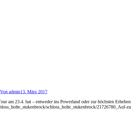
Von
admin
13. März 2017
Tour am 23.4. hat – entweder ins Powerland oder zur höchsten Erhebenu
/schloss_holte_stukenbrock/schloss_holte_stukenbrock/21726780_Auf-