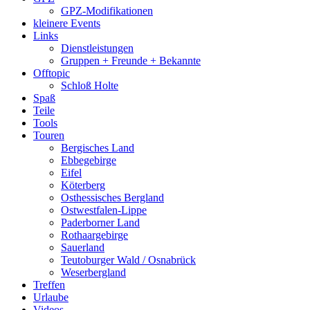
GPZ-Modifikationen
kleinere Events
Links
Dienstleistungen
Gruppen + Freunde + Bekannte
Offtopic
Schloß Holte
Spaß
Teile
Tools
Touren
Bergisches Land
Ebbegebirge
Eifel
Köterberg
Osthessisches Bergland
Ostwestfalen-Lippe
Paderborner Land
Rothaargebirge
Sauerland
Teutoburger Wald / Osnabrück
Weserbergland
Treffen
Urlaube
Videos