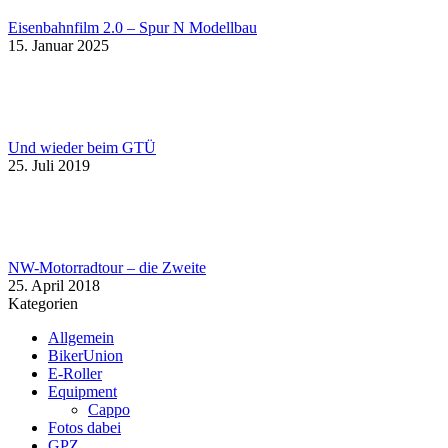
Eisenbahnfilm 2.0 – Spur N Modellbau
15. Januar 2025
Und wieder beim GTÜ
25. Juli 2019
NW-Motorradtour – die Zweite
25. April 2018
Kategorien
Allgemein
BikerUnion
E-Roller
Equipment
Cappo
Fotos dabei
GPZ