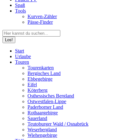
Spaß
Tools
Kurven-Zähler
Pässe-Finder
Search:
Facebook
YouTube
Instagram
Start
page
page
page
Urlaube
opens
opens
opens
Touren
in
in
in
Tourenkarten
new
new
new
Bergisches Land
window
window
window
Ebbegebirge
Eifel
Köterberg
Osthessisches Bergland
Ostwestfalen-Lippe
Paderborner Land
Rothaargebirge
Sauerland
Teutoburger Wald / Osnabrück
Weserbergland
Wiehengebirge