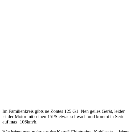
Im Familienkreis gibts ne Zontes 125 G1. Nen geiles Gerät, leider
ist der Motor mit seinen 15PS etwas schwach und kommt in Serie
auf max. 106km/h.
Wie kriegt man mehr aus der Karre? Chiptuning, Kubiksatz… Wenn