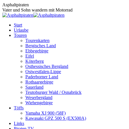
Zum
Asphaltpiraten
Inhalt
Vater und Sohn wandern mit Motorrad
springen
Start
Urlaube
Touren
Tourenkarten
Bergisches Land
Ebbegebirge
Eifel
Köterberg
Osthessisches Bergland
Ostwestfalen-Lippe
Paderborner Land
Rothaargebirge
Sauerland
Teutoburger Wald / Osnabrück
Weserbergland
Wiehengebirge
Töffs
Yamaha XJ 900 (58F)
Kawasaki GPZ 500 S (EX500A)
Links
Piraten TV